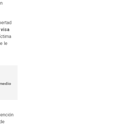
un
bertad
visa
íctima
e le
 medio
tención
 de