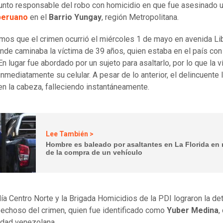
unto responsable del robo con homicidio en que fue asesinado 
 peruano
en el
Barrio Yungay
, región Metropolitana.
os que el crimen ocurrió el miércoles 1 de mayo en avenida Li
nde caminaba la víctima de 39 años, quien estaba en el país con
 En lugar fue abordado por un sujeto para asaltarlo, por lo que la v
nmediatamente su celular. A pesar de lo anterior, el delincuente l
en la cabeza, falleciendo instantáneamente.
Lee También >
Hombre es baleado por asaltantes en La Florida en
de la compra de un vehículo
lía Centro Norte y la Brigada Homicidios de la PDI lograron la de
echoso del crimen, quien fue identificado como
Yuber Medina
,
idad venezolana.