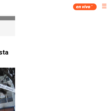
☰
sta