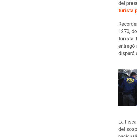
del pres
turista
Recordem
1270, do
turista
.
entregó i
disparó 
La Fisca
del sosp
nacional