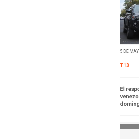
5 DE MAY
T13
El resp
venezol
doming