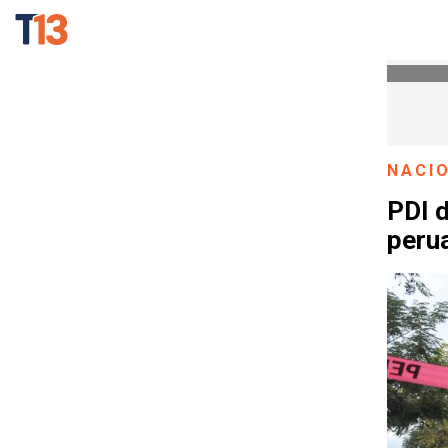
NACI
PDI d
peru