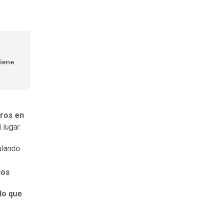
Tiene
aros en
 lugar.
ulando
dos
lo que