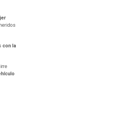
jer
 heridos
os
con la
irre
ehículo