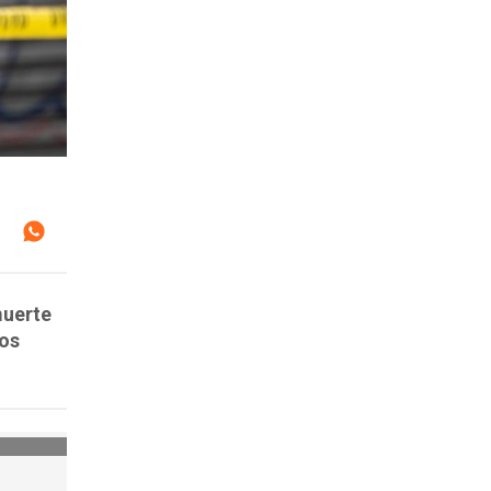
muerte
ros