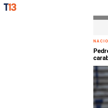
NACI
Pedro
cara