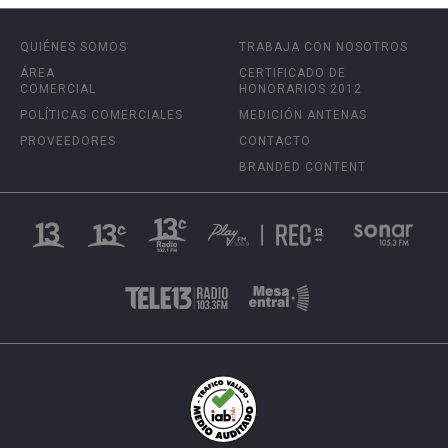
QUIÉNES SOMOS
TRABAJA CON NOSOTROS
ÁREA
CERTIFICADO DE
COMERCIAL
HONORARIOS 2012
POLÍTICAS COMERCIALES
MEDICIÓN ANTENAS
PROVEEDORES
CONTACTO
BRANDED CONTENT