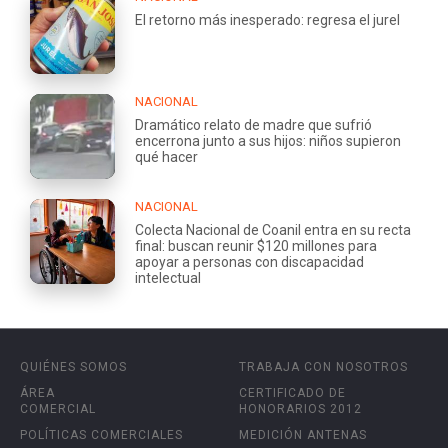
El retorno más inesperado: regresa el jurel
NACIONAL
Dramático relato de madre que sufrió
encerrona junto a sus hijos: niños supieron
qué hacer
NACIONAL
Colecta Nacional de Coanil entra en su recta
final: buscan reunir $120 millones para
apoyar a personas con discapacidad
intelectual
QUIÉNES SOMOS
TRABAJA CON NOSOTROS
ÁREA
CERTIFICADO DE
COMERCIAL
HONORARIOS 2012
POLÍTICAS COMERCIALES
MEDICIÓN ANTENAS