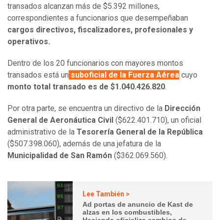
transados alcanzan más de $5.392 millones,
correspondientes a funcionarios que desempeñaban
cargos directivos, fiscalizadores, profesionales y
operativos.
Dentro de los 20 funcionarios con mayores montos
transados está un
suboficial de la Fuerza Aérea
cuyo
monto total transado es de $1.040.426.820
.
Por otra parte, se encuentra un directivo de la
Dirección
General de Aeronáutica Civil
($622.401.710), un oficial
administrativo de la
Tesorería General de la República
($507.398.060), además de una jefatura de la
Municipalidad de San Ramón
($362.069.560).
Lee También >
Ad portas de anuncio de Kast de
alzas en los combustibles,
Hacienda oficializa cambios de