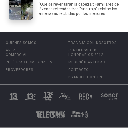
“Que se reventaran la cabeza”: Familiares de
jóvenes retenidos tras “ring-raja” relatan las
amenazas recibidas por los menores
QUIÉNES SOMOS
TRABAJA CON NOSOTROS
ÁREA
CERTIFICADO DE
COMERCIAL
HONORARIOS 2012
POLÍTICAS COMERCIALES
MEDICIÓN ANTENAS
PROVEEDORES
CONTACTO
BRANDED CONTENT