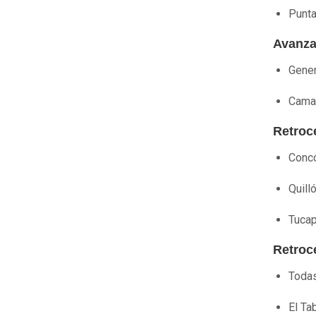
Punta
Avanzan
Gener
Cama
Retroc
Conc
Quill
Tucap
Retroc
Todas
El Ta