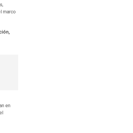
s,
el marco
ción,
an en
el