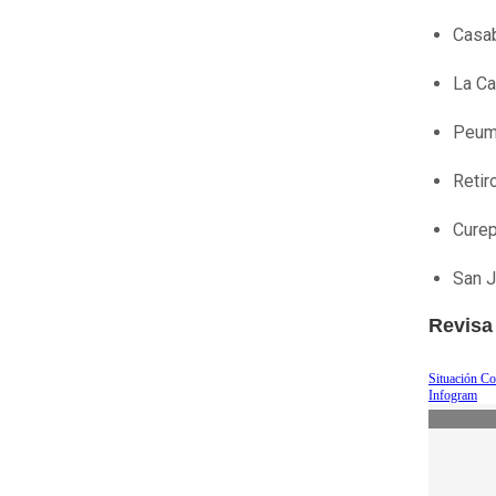
Casa
La Ca
Peu
Retir
Cure
San J
Revisa
Situación C
Infogram