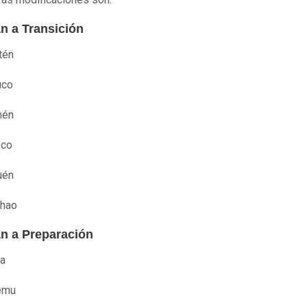
n a Transición
ntén
co
hén
eco
uén
chao
n a Preparación
la
emu