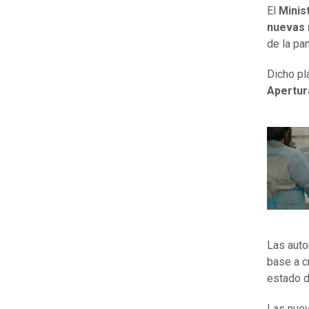
El
Minis
nuevas 
de la pa
Dicho pl
Apertur
Las auto
base a c
estado d
Las nuev