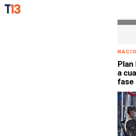
NACI
Plan
a cu
fase