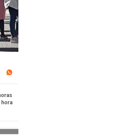
horas
 hora