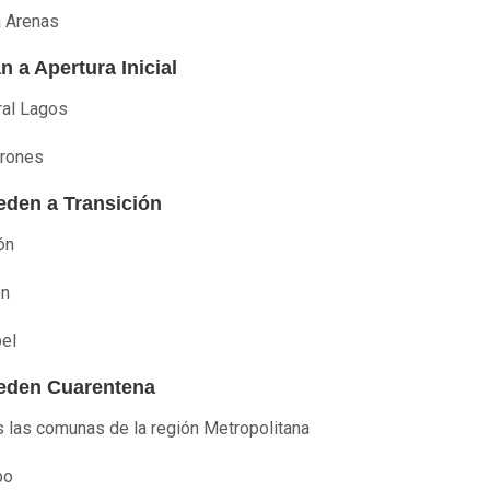
 Arenas
 a Apertura Inicial
al Lagos
rones
eden a Transición
ón
ón
el
eden Cuarentena
 las comunas de la región Metropolitana
bo