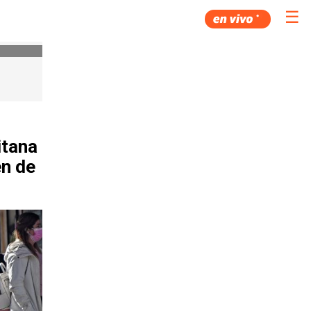
☰
itana
en de