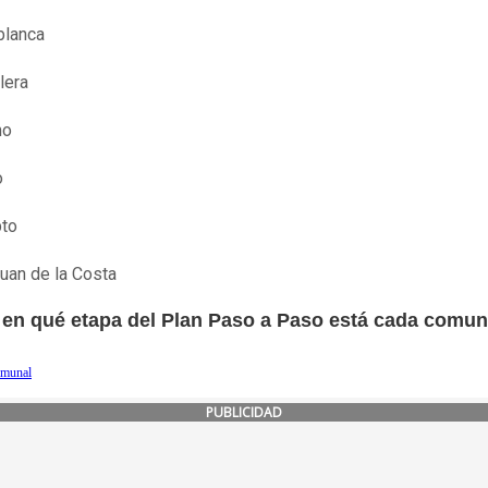
blanca
lera
mo
o
pto
uan de la Costa
 en qué etapa del Plan Paso a Paso está cada comu
omunal
PUBLICIDAD