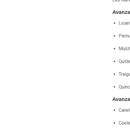
Avanza
Lica
Pemu
Mulc
Quill
Traig
Quin
Avanza
Cane
Coel