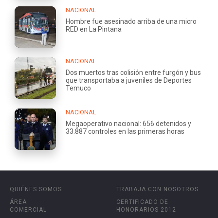
NACIONAL
Hombre fue asesinado arriba de una micro
RED en La Pintana
NACIONAL
Dos muertos tras colisión entre furgón y bus
que transportaba a juveniles de Deportes
Temuco
NACIONAL
Megaoperativo nacional: 656 detenidos y
33.887 controles en las primeras horas
QUIÉNES SOMOS
TRABAJA CON NOSOTROS
ÁREA
CERTIFICADO DE
COMERCIAL
HONORARIOS 2012