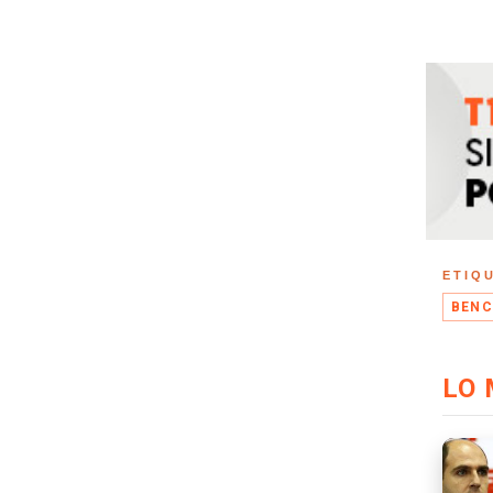
ETIQ
BENC
LO 