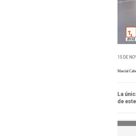
15 DE NO
Marcial Cab
La únic
de este