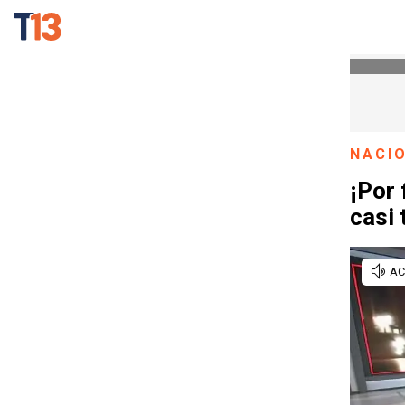
NACI
¡Por 
casi 