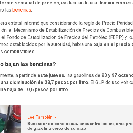
nforme semanal de precios
, evidenciando una
disminución
en 
as las
bencinas
.
lera estatal informó que considerando la regla de Precio Paridad
ión, el Mecanismo de Estabilización de Precios de Combustibl
 el Fondo de Estabilización de Precios del Petróleo (FEPP) y lo
os establecidos por la autoridad, habrá una
baja en el precio 
os combustibles.
o bajan las bencinas?
mente, a partir de
este jueves
, las gasolinas de
93 y 97 octan
una disminución de 28,7 pesos por litro
. El GLP de uso vehic
na baja de 10,6 pesos por litro.
Lee También >
Buscador de bencineras: encuentre los mejores pre
de gasolina cerca de su casa