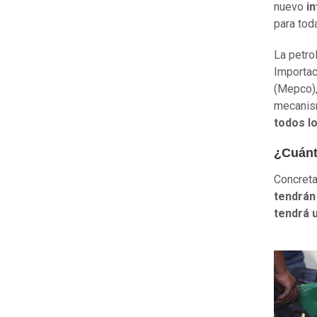
nuevo
i
para tod
La petro
Importac
(Mepco),
mecanism
todos l
¿Cuánt
Concreta
tendrán 
tendrá u