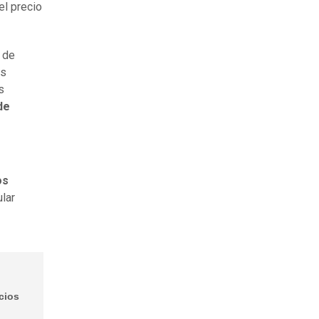
el precio
 de
es
s
de
os
ular
cios