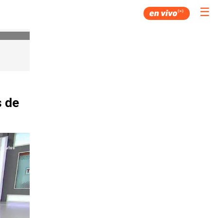
☰
s de