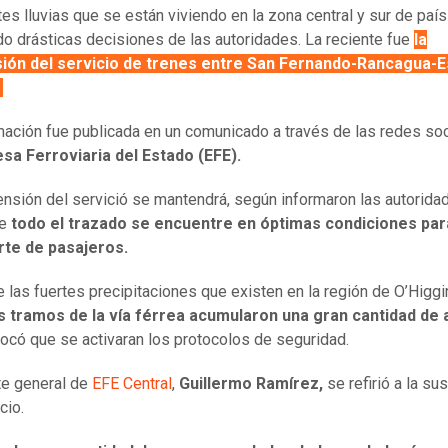
tes lluvias que se están viviendo en la zona central y sur de país
o drásticas decisiones de las autoridades. La reciente fue
la
ión del servicio de trenes entre San Fernando-Rancagua-E
.
mación fue publicada en un comunicado a través de las redes so
a Ferroviaria del Estado (EFE).
nsión del servició se mantendrá, según informaron las autorida
ue
todo el trazado se encuentre en óptimas condiciones par
rte de pasajeros.
e las fuertes precipitaciones que existen en la región de O’Higgi
s tramos de la vía férrea acumularon una gran cantidad de
ocó que se activaran los protocolos de seguridad.
te general de
EFE Central
,
Guillermo Ramírez,
se refirió a la s
cio.