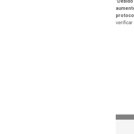
"
Debido 
aumento 
protoco
verificar