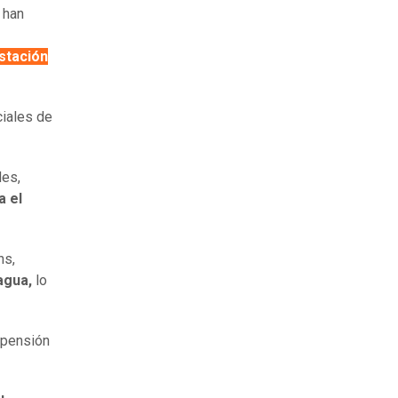
 han
stación
ciales de
des,
a el
ns,
 agua,
lo
uspensión