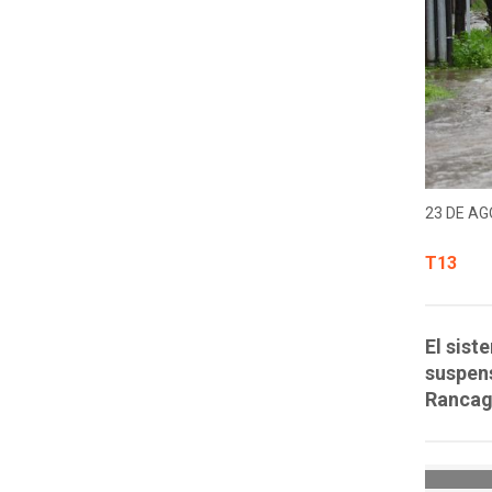
23 DE AG
T13
El sist
suspens
Rancag