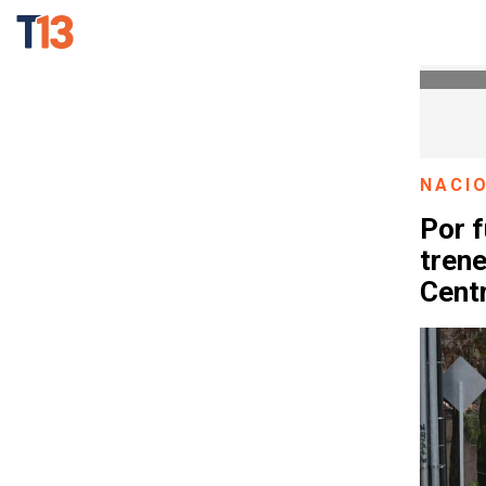
NACI
Por f
tren
Cent