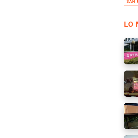
SAN 
LO 