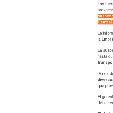
Las fuer
provocad
suspens
Central
La infor
la
Empres
La suspe
hasta q
transpo
A raíz d
diverso
que prov
El geren
del servi