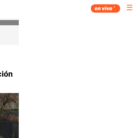
☰
ción