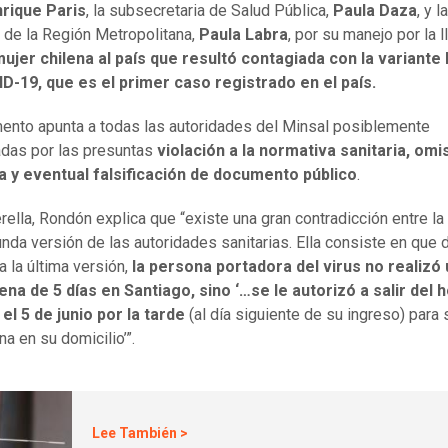
nrique Paris
, la subsecretaria de Salud Pública,
Paula Daza
, y 
 de la Región Metropolitana,
Paula Labra
, por su manejo por la 
ujer chilena al país que resultó contagiada con la variante 
D-19, que es el primer caso registrado en el país.
ento apunta a todas las autoridades del Minsal posiblemente
adas por las presuntas
violación a la normativa sanitaria, omi
a y eventual falsificación de documento público
.
erella, Rondón explica que “existe una gran contradicción entre la
unda versión de las autoridades sanitarias. Ella consiste en que 
a la última versión,
la persona portadora del virus no realizó
na de 5 días en Santiago, sino ‘…se le autorizó a salir del h
 el 5 de junio por la tarde
(al día siguiente de su ingreso) para 
a en su domicilio’”.
Lee También >