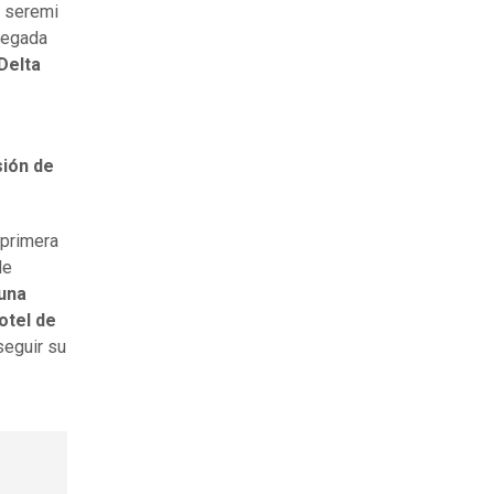
la seremi
llegada
Delta
sión de
 primera
de
 una
otel de
seguir su