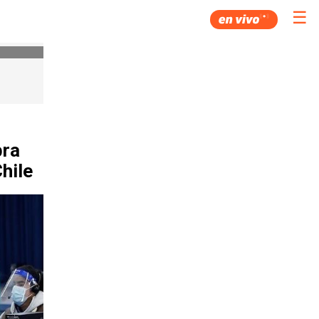
☰
bra
hile