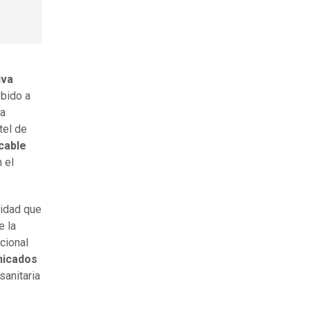
iva
ebido a
la
tel de
icable
 el
ridad que
e la
cional
nicados
sanitaria