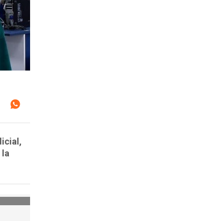
icial,
 la