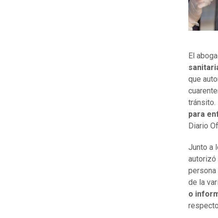
El aboga
sanitar
que auto
cuarente
tránsito
para enf
Diario Of
Junto a l
autorizó
persona 
de la var
o infor
respecto 