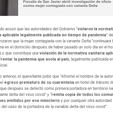
Fiscalía de San Javier abrió investigación de oficio
contra mujer contagiada con variante Delta
do acusó que las autoridades del Gobierno “
violaron la normat
ia aplicable legalmente publicada en tiempo de pandemia
” d
rizaron que la mujer contagiada con la variante Delta "continuara 
na en el domicilio después de haber pasado un solo día en el ho
. Lo que constituye una
violación de la normativa sanitaria apl
rentar la pandemia que asola al país
, legalmente publicada en
icial.
o anterior, el querellante pidió que “informe el nombre de la auto
 el
egreso prematuro de su cuarentena
en hotel de tránsito d
que después se detectó como primera portadora en territorio na
iante delta del virus covid” y “
remita copia de todos los comu
mes emitidos por ese ministerio
y por cualquier otra autoridad 
del caso de la portadora de la variable delta del virus covid”.