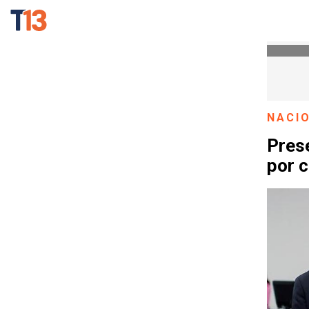
NACI
Prese
por c