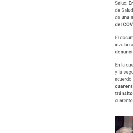
Salud,
E
de Salud
de
una m
del COVI
El docum
involucr
denunci
En la qu
y la seg
acuerdo 
cuarente
tránsito
cuarenten