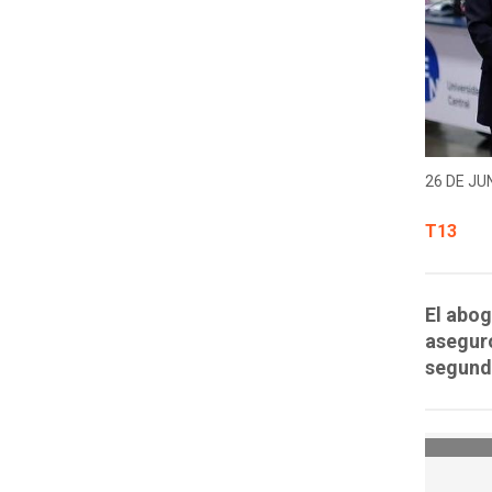
26 DE JUN
T13
El abog
aseguró
segunda