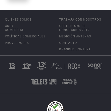
QUIÉNES SOMOS
TRABAJA CON NOSOTROS
ÁREA
CERTIFICADO DE
COMERCIAL
HONORARIOS 2012
POLÍTICAS COMERCIALES
MEDICIÓN ANTENAS
PROVEEDORES
CONTACTO
BRANDED CONTENT