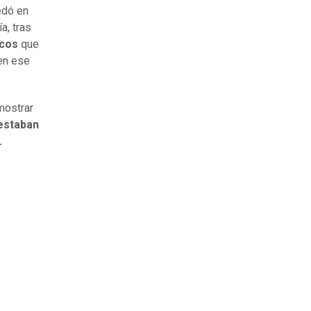
edó en
a, tras
icos
que
en ese
mostrar
estaban
.