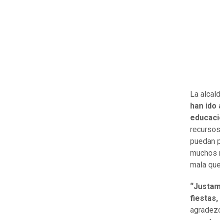
La alcald
han ido
educació
recursos
puedan p
muchos r
mala que
“Justam
fiestas,
agradezc