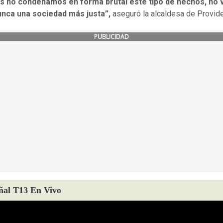
s no condenamos en forma brutal este tipo de hechos, no
unca una sociedad más justa”,
aseguró la alcaldesa de Provide
PUBLICIDAD
ñal T13 En Vivo