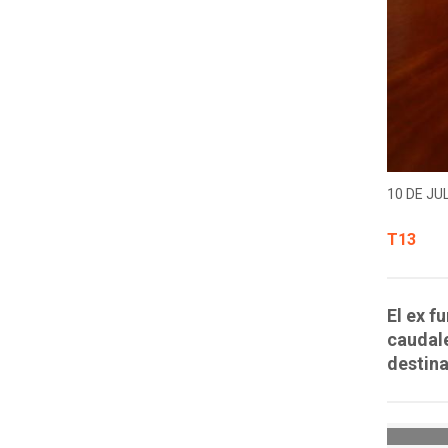
10 DE JUL
T13
El ex f
caudale
destin