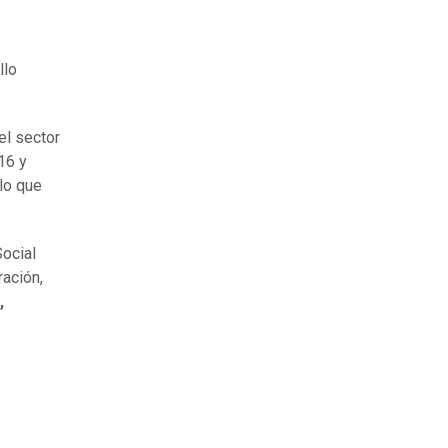
llo
el sector
16 y
lo que
Social
ración,
,