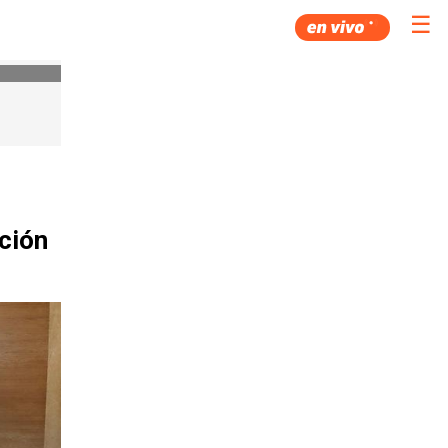
☰
ción