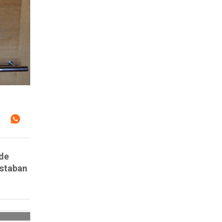
 de
estaban