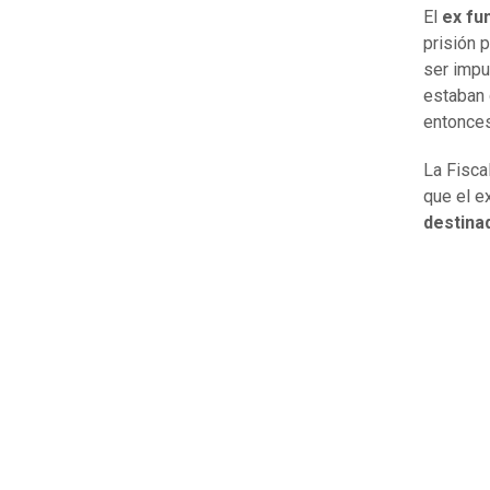
El
ex fu
prisión 
ser impu
estaban 
entonces
La Fisca
que el ex
destinad