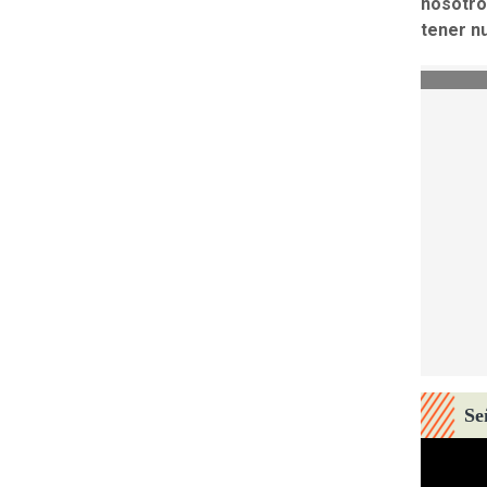
nosotro
tener n
Se