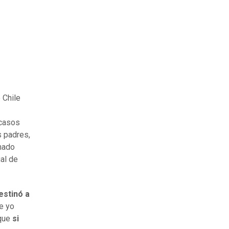
 Chile
scasos
s padres,
nado
al de
estinó a
e yo
rque
si