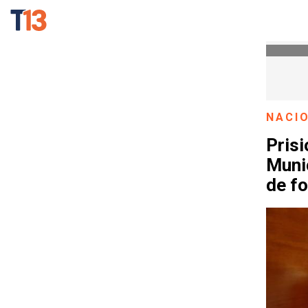
NACI
Prisi
Muni
de f