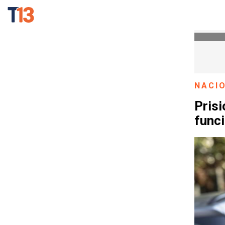
NACI
Pris
funci