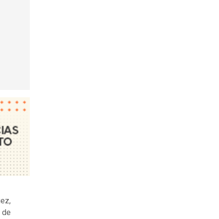
ez,
a de