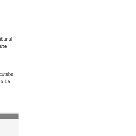
ibunal
ste
ecutaba
o La