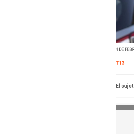
4 DE FEB
T13
El suje