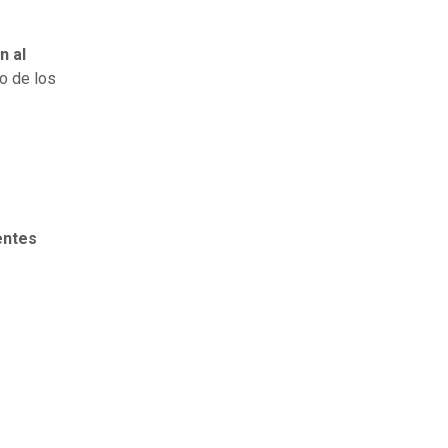
n al
o de los
entes