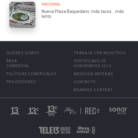
NACIONAL
Nueva Plaza Baquedano: más tacos... más
lento
QUIÉNES SOMOS
TRABAJA CON NOSOTROS
ÁREA
CERTIFICADO DE
COMERCIAL
HONORARIOS 2012
POLÍTICAS COMERCIALES
MEDICIÓN ANTENAS
PROVEEDORES
CONTACTO
BRANDED CONTENT