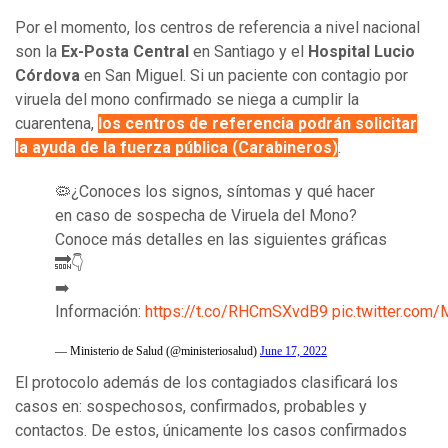
Por el momento, los centros de referencia a nivel nacional
son la
Ex-Posta Central
en Santiago y el
Hospital Lucio
Córdova
en San Miguel. Si un paciente con contagio por
viruela del mono confirmado se niega a cumplir la
cuarentena,
los centros de referencia podrán solicitar
la ayuda de la fuerza pública (Carabineros)
.
🦠¿Conoces los signos, síntomas y qué hacer
en caso de sospecha de Viruela del Mono?
Conoce más detalles en las siguientes gráficas
🔜👇
➡️
Información:
https://t.co/RHCmSXvdB9
pic.twitter.co
— Ministerio de Salud (@ministeriosalud)
June 17, 2022
El protocolo además de los contagiados clasificará los
casos en: sospechosos, confirmados, probables y
contactos. De estos, únicamente los casos confirmados