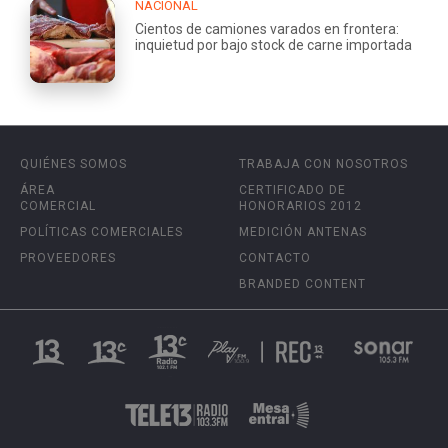
NACIONAL
Cientos de camiones varados en frontera:
inquietud por bajo stock de carne importada
QUIÉNES SOMOS
TRABAJA CON NOSOTROS
ÁREA
CERTIFICADO DE
COMERCIAL
HONORARIOS 2012
POLÍTICAS COMERCIALES
MEDICIÓN ANTENAS
PROVEEDORES
CONTACTO
BRANDED CONTENT