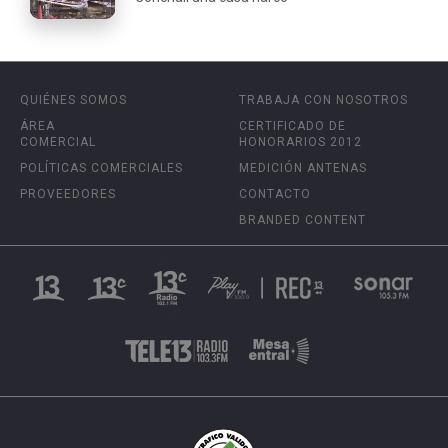
QUIÉNES SOMOS
TRABAJA CON NOSOTROS
ÁREA
CERTIFICADO DE
COMERCIAL
HONORARIOS 2012
POLÍTICAS COMERCIALES
MEDICIÓN ANTENAS
PROVEEDORES
CONTACTO
BRANDED CONTENT