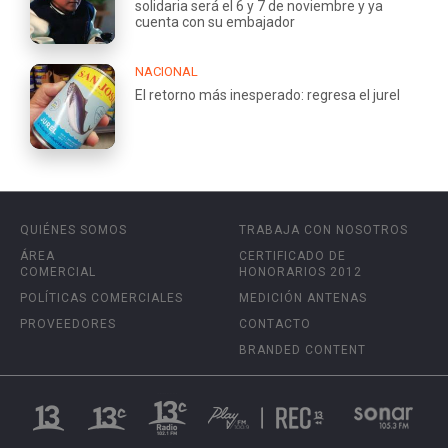
solidaria será el 6 y 7 de noviembre y ya
cuenta con su embajador
NACIONAL
El retorno más inesperado: regresa el jurel
QUIÉNES SOMOS
TRABAJA CON NOSOTROS
ÁREA
CERTIFICADO DE
COMERCIAL
HONORARIOS 2012
POLÍTICAS COMERCIALES
MEDICIÓN ANTENAS
PROVEEDORES
CONTACTO
BRANDED CONTENT