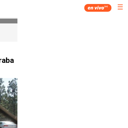
☰
eraba