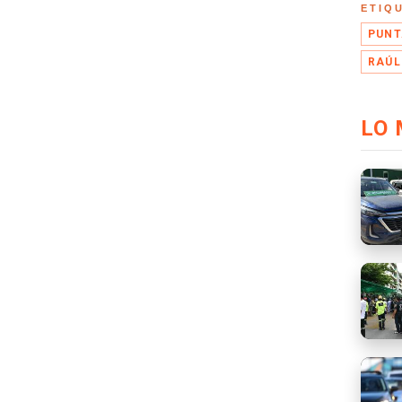
ETIQ
PUNT
RAÚL
LO 