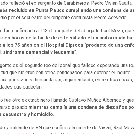
ado falleció el ex sargento de Carabineros, Pedro Vivian Guaita,
aba recluido en Punta Peuco cumpliendo una condena de s
i
dio por el secuestro del dirigente comunista Pedro Acevedo.
e fue confirmada a T13.cl por parte del abogado Raúl Meza, qui
ue
en horas de la tarde de este sábado el ex uniformado ha
do a los 75 años en el Hospital Dipreca "producto de una en
l, síndrome demencial y leucemia
".
rgento es el segundo reo del penal que fallece esperando una r
icitud que hicieron con otros condenados para obtener el indulto
cial por razones humanitarias, argumentando, entre otras cosas, 
dades que padecían.
ro fue otro ex carabinero llamado Gustavo Muñoz Albornoz y que 
 marzo pasado
mientras cumplía una condena de diez años po
e secuestro y homicidio.
do y militante de RN que confirmó la muerte de Vivian, Raúl Me