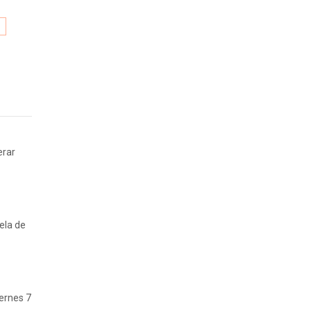
D
erar
ela de
iernes 7