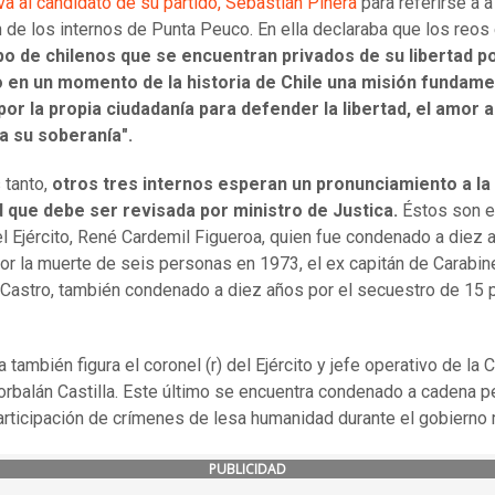
va al candidato de su partido, Sebastián Piñera
para referirse a a
n de los internos de Punta Peuco. En ella declaraba que los reos
po de chilenos que se encuentran privados de su libertad p
 en un momento de la historia de Chile una misión fundame
por la propia ciudadanía para defender la libertad, el amor a
 a su soberanía".
 tanto,
otros tres internos esperan un pronunciamiento a la
d que debe ser revisada por ministro de Justica.
Éstos son e
del Ejército, René Cardemil Figueroa, quien fue condenado a diez
por la muerte de seis personas en 1973, el ex capitán de Carabin
Castro, también condenado a diez años por el secuestro de 15
.
ta también figura el coronel (r) del Ejército y jefe operativo de la C
orbalán Castilla. Este último se encuentra condenado a cadena p
articipación de crímenes de lesa humanidad durante el gobierno m
PUBLICIDAD