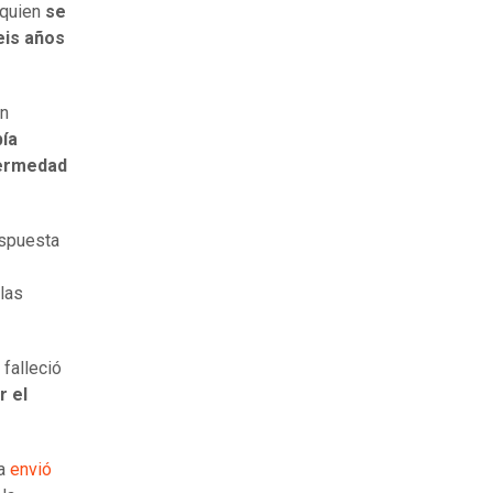
 quien
se
eis años
en
bía
fermedad
espuesta
las
falleció
r el
za
envió