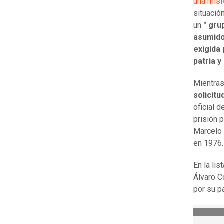
una misi
situació
un
" gru
asumido
exigida 
patria y
Mientras
solicitu
oficial 
prisión 
Marcelo 
en 1976
En la lis
Álvaro C
por su p