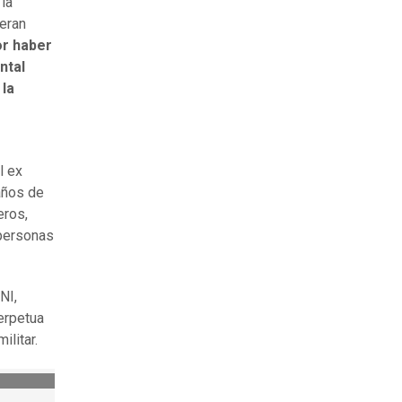
 la
 eran
or haber
ntal
 la
l ex
 años de
eros,
 personas
NI,
erpetua
ilitar.