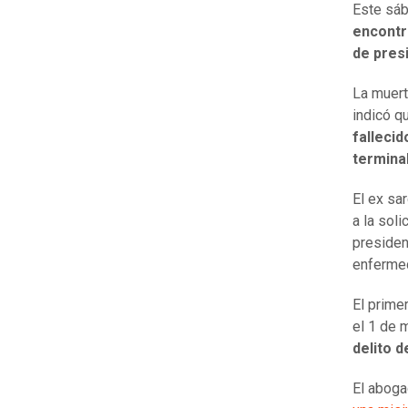
Este sáb
encontr
de pres
La muert
indicó q
falleci
termina
El ex sa
a la sol
presiden
enferme
El prime
el 1 de
delito d
El aboga