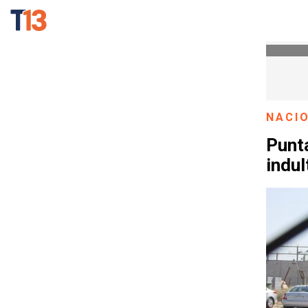
NACI
Punta
indul