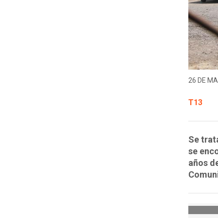
26 DE MA
T13
Se trat
se enco
años de
Comuni