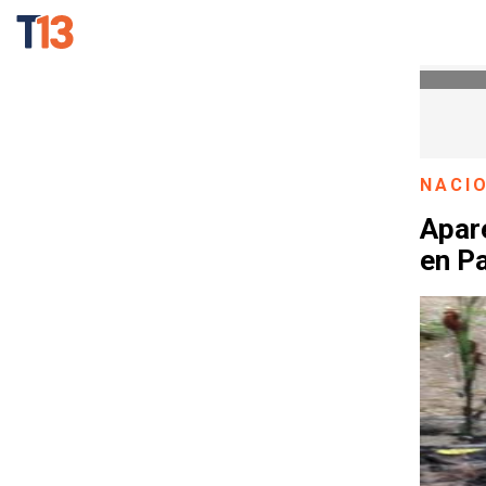
NACI
Apar
en P