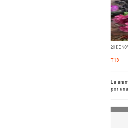
20 DE NO
T13
La ani
por una