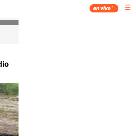
☰
dio