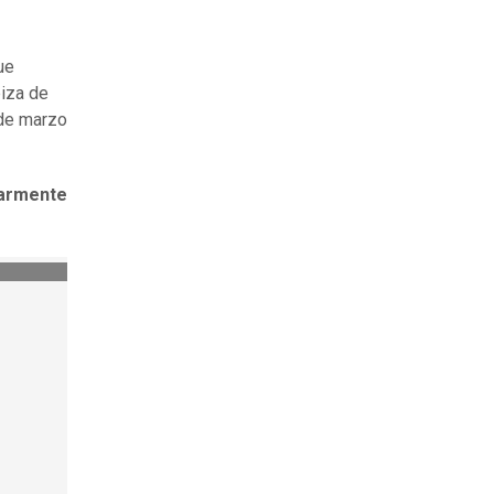
ue
piza de
 de marzo
larmente