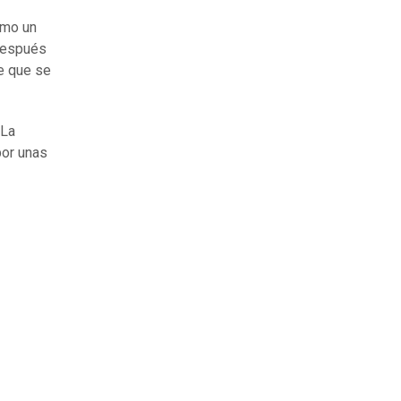
omo un
después
de que se
 La
por unas