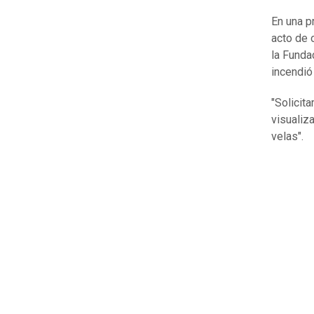
En una p
acto de 
la Funda
incendió
"Solicit
visualiz
velas".