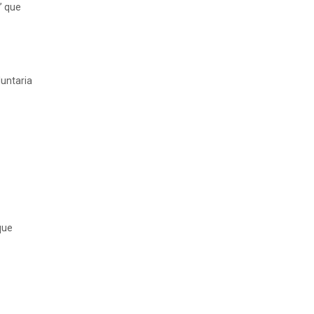
r” que
luntaria
que