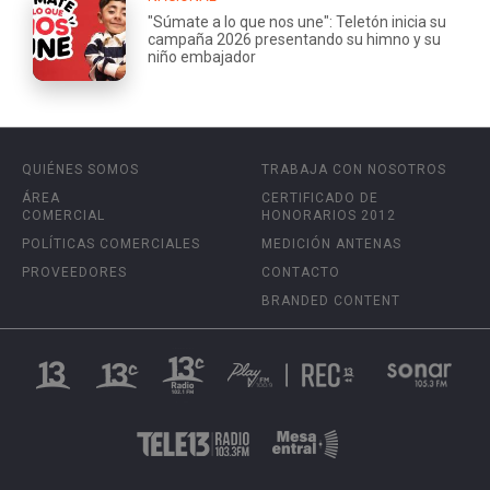
"Súmate a lo que nos une": Teletón inicia su
campaña 2026 presentando su himno y su
niño embajador
QUIÉNES SOMOS
TRABAJA CON NOSOTROS
ÁREA
CERTIFICADO DE
COMERCIAL
HONORARIOS 2012
POLÍTICAS COMERCIALES
MEDICIÓN ANTENAS
PROVEEDORES
CONTACTO
BRANDED CONTENT