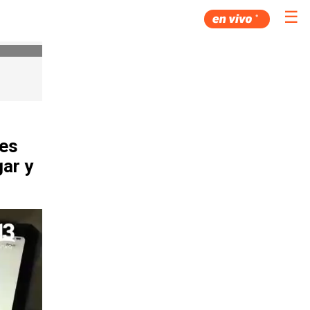
☰
 es
gar y