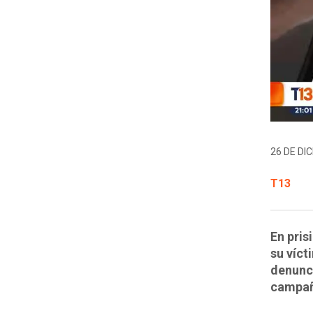
26 DE DIC
T13
En pris
su víct
denunci
campaña