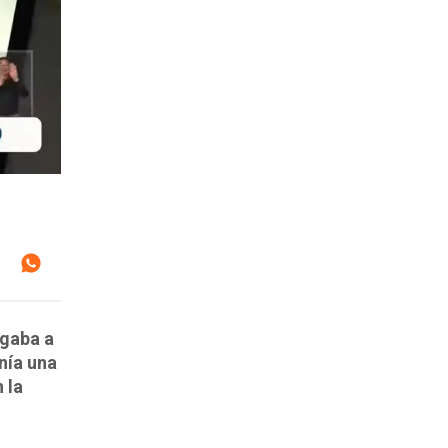
ogaba a
enía una
 la