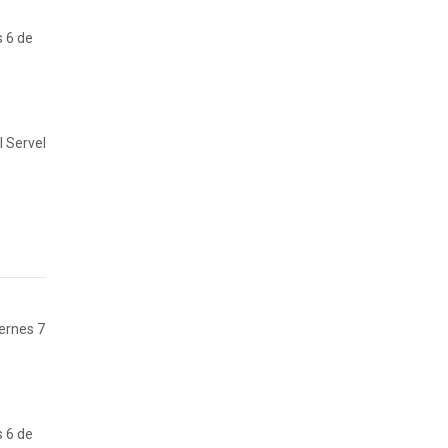
s 6 de
l Servel
iernes 7
s 6 de