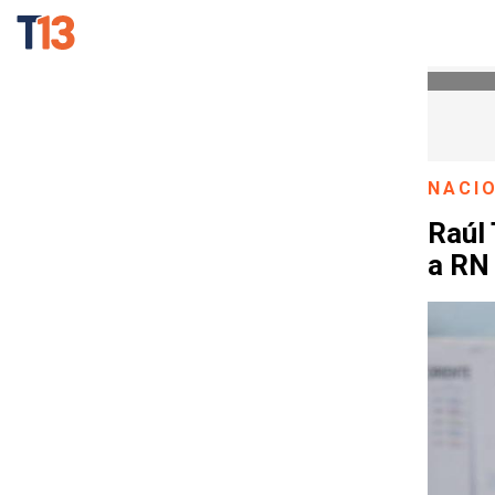
NACI
Raúl 
a RN 