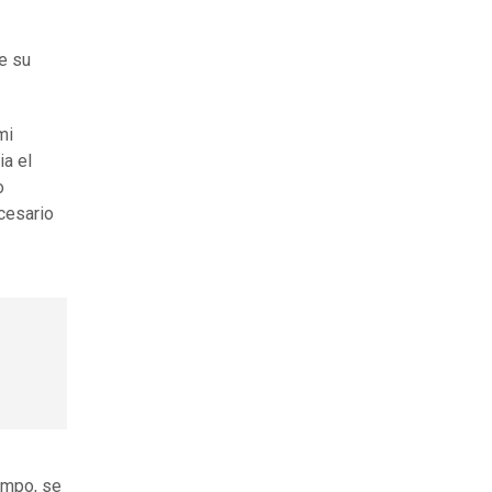
e su
mi
ia el
o
cesario
a
empo, se