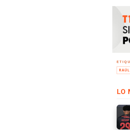
ETIQ
RAÚL
LO 