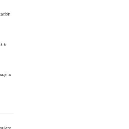
tación
va a
 sujeto
 sujeto