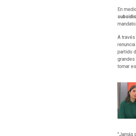
En medio
subsidi
mandato 
A través
renuncia
partido 
grandes 
tomar est
"Jamás p