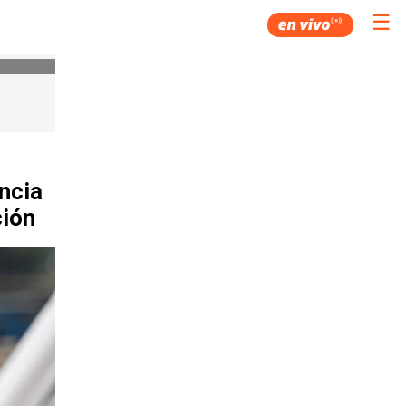
☰
uncia
ción