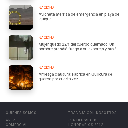
NACIONAL
Avioneta aterriza de emergencia en playa de
Iquique
NACIONAL
Mujer quedó 22% del cuerpo quemado: Un
hombre prendió fuego a su expareja y huyó
NACIONAL
Arriesga clausura: Fábrica en Quilicura se
quema por cuarta vez
QUIÉNES SOMOS
TRABAJA CON NOSOTROS
ÁREA
CERTIFICADO DE
COMERCIAL
HONORARIOS 2012