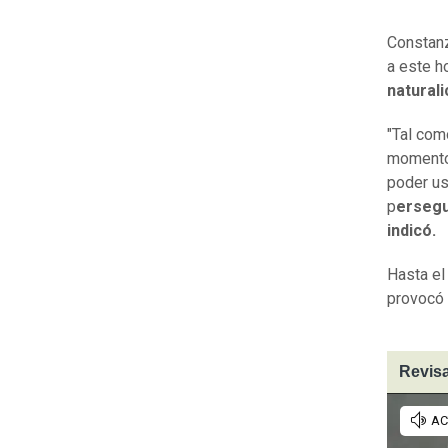
Constanz
a este h
natural
"Tal com
momento,
poder us
p
ersegu
indicó.
Hasta e
provocó 
Revisa