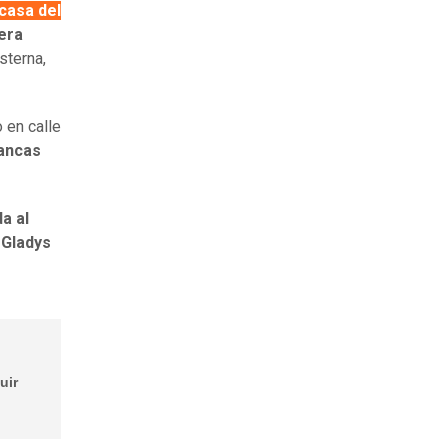
 casa
del
era
sterna,
 en calle
lancas
a al
e Gladys
uir