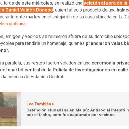
la tarde de este miércoles, se realizó una
velatón afuera de la
io Daniel Valdés Donoso
, quien falleció producto de una
balac
 durante este martes en el antejardín de su casa ubicada en La Ci
etropolitana
.
es, amigos y vecinos se reunieron afuera de su domicilio ubicado
oycolea para rendirle un homenaje, quienes
prendieron velas b
onor.
a paralela, sus restos fueron velados en una
ceremonia privad
 del cuartel central de la Policía de Investigaciones en call
en la comuna de Estación Central.
Lee También >
Detención ciudadana en Maipú: Antisocial intentó h
por el techo, pero fue capturado por vecinos