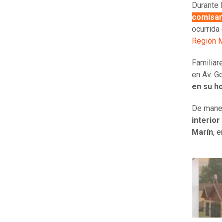
Durante 
comisar
ocurrida
Región M
Familiar
en Av. G
en su h
De maner
interior
Marín
, 