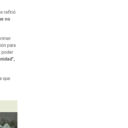
 refirió
ue no
primer
ión para
a poder
nidad",
a que