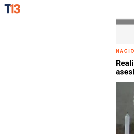
NACI
Reali
ases