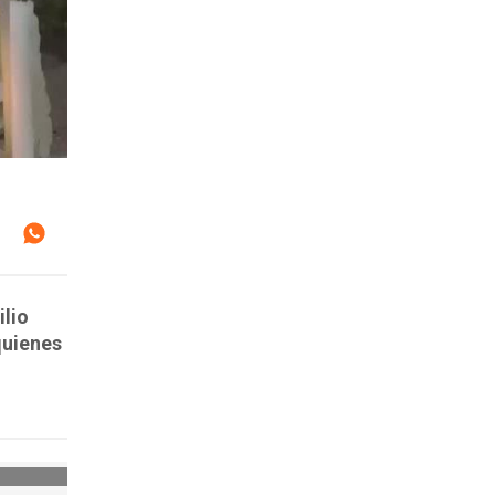
ilio
quienes