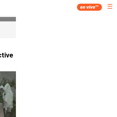
☰
ctive