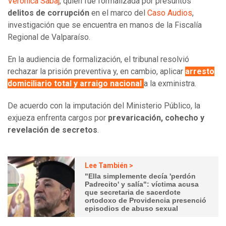
Verónica Sabaj
, quien fue formalizada por presuntos
delitos de corrupción
en el marco del
Caso Audios
,
investigación que se encuentra en manos de la Fiscalía
Regional de Valparaíso.
En la audiencia de formalización, el tribunal resolvió
rechazar la prisión preventiva y, en cambio, aplicar
arresto
domiciliario total y arraigo nacional
a la exministra.
De acuerdo con la imputación del Ministerio Público, la
exjueza enfrenta cargos por
prevaricación, cohecho y
revelación de secretos
.
Lee También >
"Ella simplemente decía 'perdón
Padrecito' y salía": víctima acusa
que secretaria de sacerdote
ortodoxo de Providencia presenció
episodios de abuso sexual