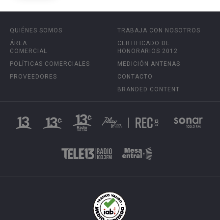
QUIÉNES SOMOS
TRABAJA CON NOSOTROS
ÁREA
CERTIFICADO DE
COMERCIAL
HONORARIOS 2012
POLÍTICAS COMERCIALES
MEDICIÓN ANTENAS
PROVEEDORES
CONTACTO
BRANDED CONTENT