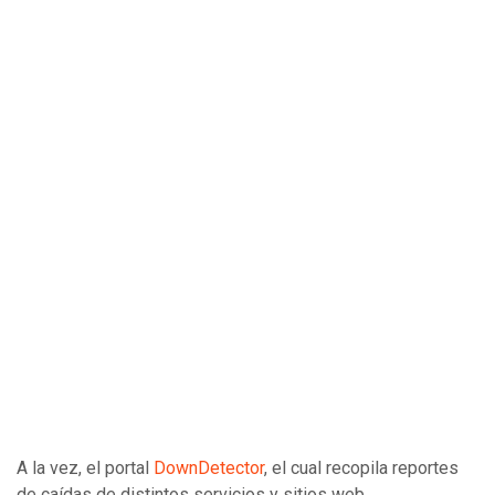
A la vez, el portal
DownDetector
, el cual recopila reportes
de caídas de distintos servicios y sitios web,