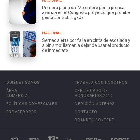
NACIONAL
Primera plana en 'Me enteré por la prensa':
avanza en el Congreso proyecto que prohíbe
gestación subrogada
NACIONAL
Sernac alerta por falla en cinta de escalada y
alpinismo: llaman a dejar de usar el producto
de inmediato
QUIÉNES SOMOS
TRABAJA CON NOSOTROS
ÁREA
CERTIFICADO DE
COMERCIAL
HONORARIOS 2012
POLÍTICAS COMERCIALES
MEDICIÓN ANTENAS
PROVEEDORES
CONTACTO
BRANDED CONTENT