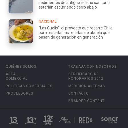
sedimentos de antiguo relleno sanitario
estarían escurriendo cerro abajo
NACIONAL
“Las Guelis”: el proyecto que recorre Chile
para rescatar las recetas de abuela que
pasan de generación en generación
QUIÉNES SOMOS
TRABAJA CON NOSOTROS
ÁREA
CERTIFICADO DE
COMERCIAL
HONORARIOS 2012
POLÍTICAS COMERCIALES
MEDICIÓN ANTENAS
PROVEEDORES
CONTACTO
BRANDED CONTENT