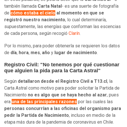
también llamada
Carta Natal
- es una suerte de fotografía
de
cómo estaba el cielo
al momento en que se
registró nuestro nacimiento
, lo cual determinaría,
supuestamente, las energías que conforman las escencias
de cada persona, según recogió
Clarín
.
Por lo mismo, para poder obtenerla se requieren los datos
de
día
,
hora
,
mes
,
año
y
lugar de nacimiento
.
Registro Civil:
"No tenemos por qué cuestionar
que alguien la pida para la C
arta A
stral"
Según
detallaron desde el Registro Civil a T13.cl
, la
Carta Astral como motivo para poder solicitar la Partida de
Nacimiento
no es algo que se haya hecho al azar
, pues
era
una de las principales razones
por las cuales las
personas concurrían a las oficinas del organismo para
pedir la Partida de Nacimiento
, incluso en medio de la
etapa más dura de la pandemia de coronavirus en Chile.