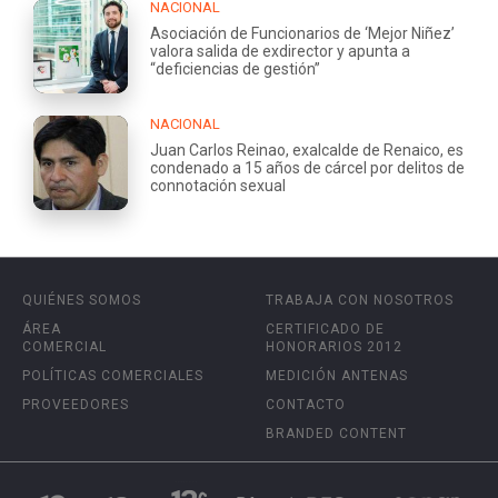
NACIONAL
Asociación de Funcionarios de ‘Mejor Niñez’
valora salida de exdirector y apunta a
“deficiencias de gestión”
NACIONAL
Juan Carlos Reinao, exalcalde de Renaico, es
condenado a 15 años de cárcel por delitos de
connotación sexual
QUIÉNES SOMOS
TRABAJA CON NOSOTROS
ÁREA
CERTIFICADO DE
COMERCIAL
HONORARIOS 2012
POLÍTICAS COMERCIALES
MEDICIÓN ANTENAS
PROVEEDORES
CONTACTO
BRANDED CONTENT