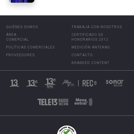
QUIÉNES SOMOS
TRABAJA CON NOSOTROS
ÁREA
CERTIFICADO DE
COMERCIAL
HONORARIOS 2012
POLÍTICAS COMERCIALES
MEDICIÓN ANTENAS
PROVEEDORES
CONTACTO
BRANDED CONTENT