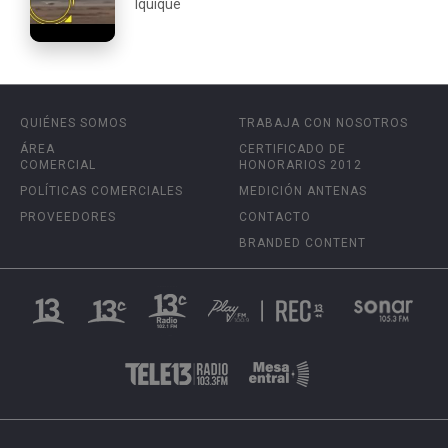
Iquique
QUIÉNES SOMOS
TRABAJA CON NOSOTROS
ÁREA
CERTIFICADO DE
COMERCIAL
HONORARIOS 2012
POLÍTICAS COMERCIALES
MEDICIÓN ANTENAS
PROVEEDORES
CONTACTO
BRANDED CONTENT