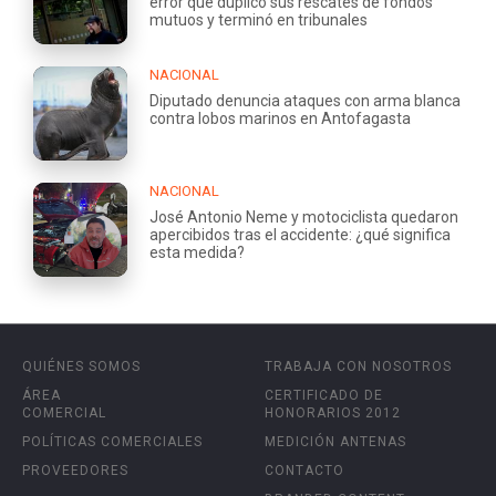
error que duplicó sus rescates de fondos
mutuos y terminó en tribunales
NACIONAL
Diputado denuncia ataques con arma blanca
contra lobos marinos en Antofagasta
NACIONAL
José Antonio Neme y motociclista quedaron
apercibidos tras el accidente: ¿qué significa
esta medida?
QUIÉNES SOMOS
TRABAJA CON NOSOTROS
ÁREA
CERTIFICADO DE
COMERCIAL
HONORARIOS 2012
POLÍTICAS COMERCIALES
MEDICIÓN ANTENAS
PROVEEDORES
CONTACTO