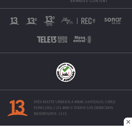
BRANDED CONTENT
INÉS MATTE URREJOLA #0848, SANTIAGO, CHILE
FONO (562) 2 251 4000 © TODOS LOS DERECHOS
RESERVADOS. 13.CL