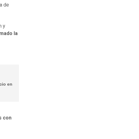
na de
n y
mado la
cio en
s con