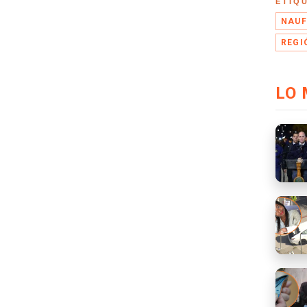
ETIQ
NAUF
REGI
LO 