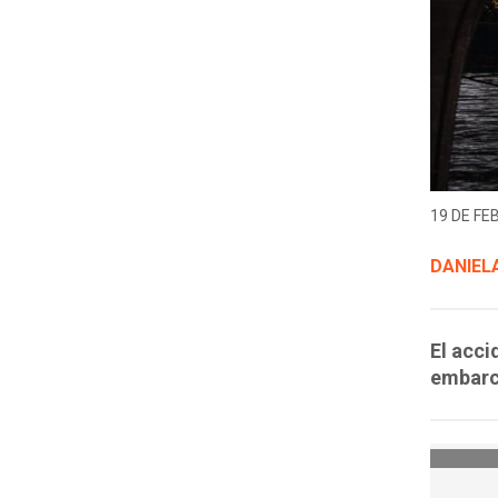
19 DE FE
DANIELA
El acci
embarc