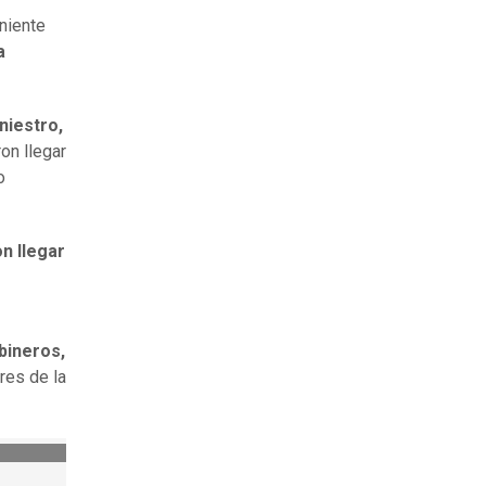
eniente
a
niestro,
ron llegar
o
n llegar
bineros,
tres de la