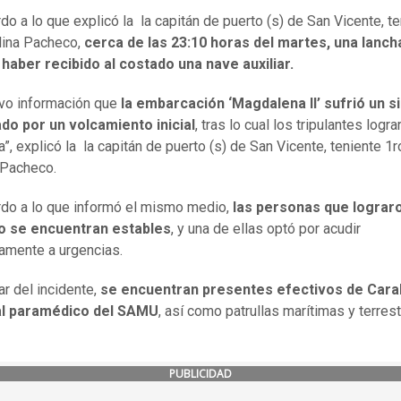
do a lo que explicó la la capitán de puerto (s) de San Vicente, t
lina Pacheco,
cerca de las 23:10 horas del martes, una lanch
haber recibido al costado una nave auxiliar.
vo información que
la embarcación ‘Magdalena II’ sufrió un si
do por un volcamiento inicial
, tras lo cual los tripulantes logra
a”, explicó la la capitán de puerto (s) de San Vicente, teniente 1r
 Pacheco.
do a lo que informó el mismo medio,
las personas que lograro
to se encuentran estables
, y una de ellas optó por acudir
iamente a urgencias.
ar del incidente,
se encuentran presentes efectivos de Cara
l paramédico del SAMU
, así como patrullas marítimas y terres
PUBLICIDAD