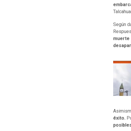
embarca
Talcahua
Según da
Respuest
muerte 
desapar
Asimism
éxito.
P
posible