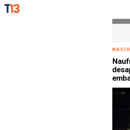
NACI
Naufr
desa
emba