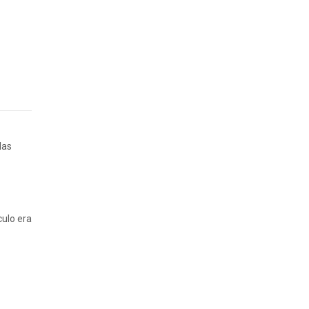
las
culo era