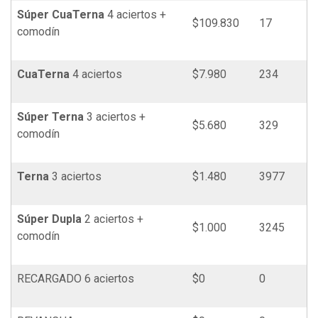
Súper
Cua
Terna
4 aciertos +
$109.830
17
comodín
Cua
Terna
4 aciertos
$7.980
234
Súper
Terna
3 aciertos +
$5.680
329
comodín
Terna
3 aciertos
$1.480
3977
Súper Dupla
2 aciertos +
$1.000
3245
comodín
RECARGADO 6 aciertos
$0
0