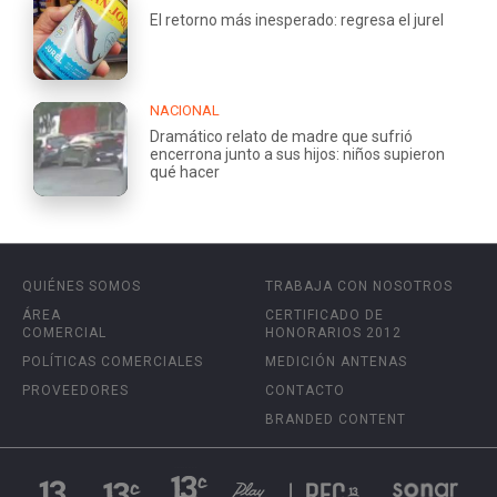
El retorno más inesperado: regresa el jurel
NACIONAL
Dramático relato de madre que sufrió
encerrona junto a sus hijos: niños supieron
qué hacer
QUIÉNES SOMOS
TRABAJA CON NOSOTROS
ÁREA
CERTIFICADO DE
COMERCIAL
HONORARIOS 2012
POLÍTICAS COMERCIALES
MEDICIÓN ANTENAS
PROVEEDORES
CONTACTO
BRANDED CONTENT