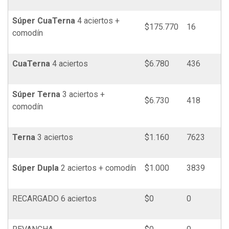
Súper
Cua
Terna
4 aciertos +
$175.770
16
comodín
Cua
Terna
4 aciertos
$6.780
436
Súper
Terna
3 aciertos +
$6.730
418
comodín
Terna
3 aciertos
$1.160
7623
Súper Dupla
2 aciertos + comodín
$1.000
3839
RECARGADO 6 aciertos
$0
0