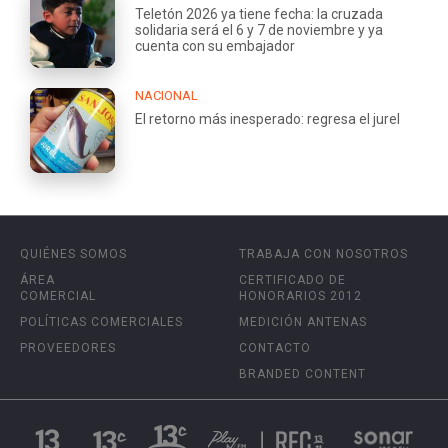
Teletón 2026 ya tiene fecha: la cruzada
solidaria será el 6 y 7 de noviembre y ya
cuenta con su embajador
NACIONAL
El retorno más inesperado: regresa el jurel
QUIÉNES SOMOS
TRABAJA CON NOSOTROS
ÁREA
CERTIFICADO DE
COMERCIAL
HONORARIOS 2012
POLÍTICAS COMERCIALES
MEDICIÓN ANTENAS
PROVEEDORES
CONTACTO
BRANDED CONTENT