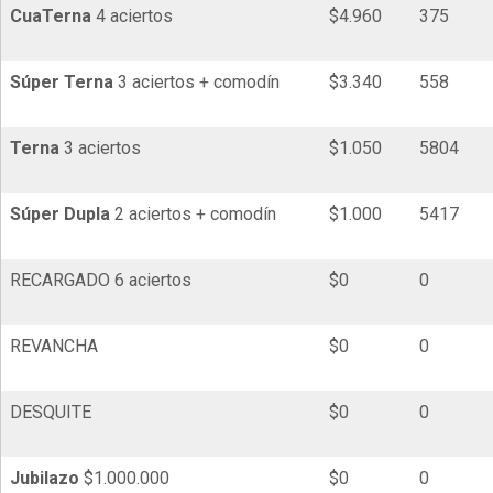
Cua
Terna
4 aciertos
$4.960
375
Súper
Terna
3 aciertos + comodín
$3.340
558
Terna
3 aciertos
$1.050
5804
Súper Dupla
2 aciertos + comodín
$1.000
5417
RECARGADO 6 aciertos
$0
0
REVANCHA
$0
0
DESQUITE
$0
0
Jubilazo
$1.000.000
$0
0