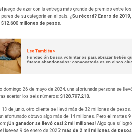
el juego de azar con la entrega más grande de premios entre los
s pares de su categoría en el país.
¿Su récord? Enero de 2019,
 $12.600 millones de pesos.
Lee También >
Fundación busca voluntarios para abrazar bebés q
fueron abandonados: convocatoria es en cinco ci
o domingo 26 de mayo de 2024, una afortunada persona se llevó
ras acertar los seis números:
$128.797.210.
s 13 de junio, otro cliente se llevó más de 32 millones de pesos.
, un afortunado obtuvo algo más de 14 millones. Pero
e
l martes 9 
on:
¡Un ganador se llevó casi 2 mil millones!
Algo que sí logró
el jueves 9 de enero de 2025:
más de 2 mil millones de pesos