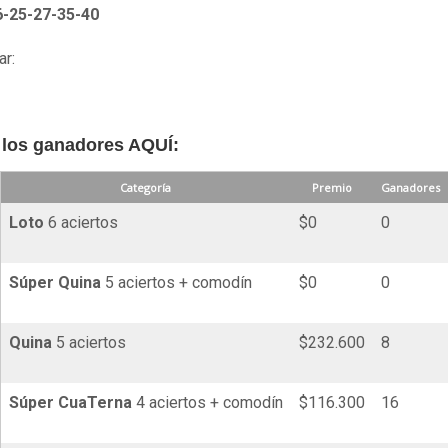
6-25-27-35-40
ar:
 los ganadores AQUÍ:
Categoría
Premio
Ganadores
Loto
6 aciertos
$0
0
Súper
Quina
5 aciertos + comodín
$0
0
Quina
5 aciertos
$232.600
8
Súper
Cua
Terna
4 aciertos + comodín
$116.300
16