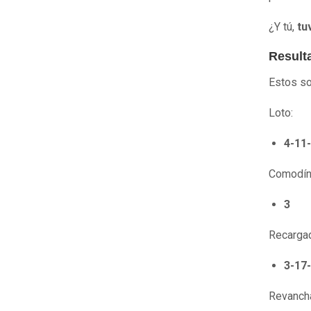
¿Y tú,
tuv
Resulta
Estos s
Loto:
4-11
Comodín
3
Recarga
3-17
Revanch