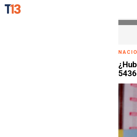
NACI
¿Hub
5436 