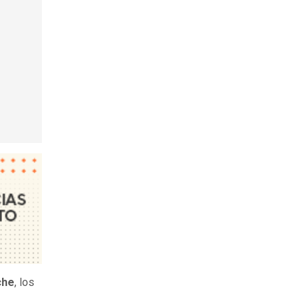
che
, los