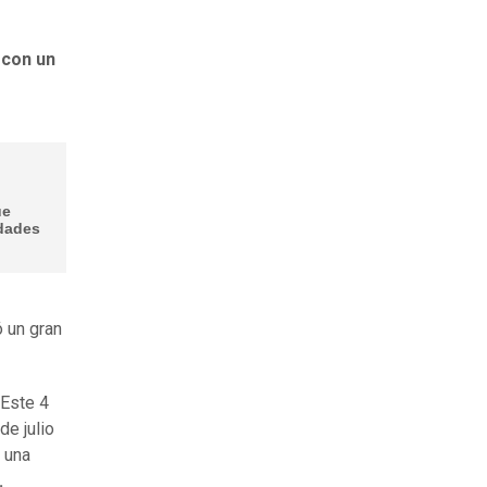
 con un
ue
udades
 un gran
 Este 4
de julio
 una
.