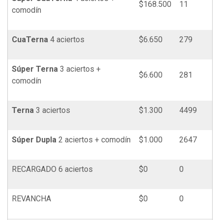
$168.500
11
comodín
Cua
Terna
4 aciertos
$6.650
279
Súper
Terna
3 aciertos +
$6.600
281
comodín
Terna
3 aciertos
$1.300
4499
Súper Dupla
2 aciertos + comodín
$1.000
2647
RECARGADO 6 aciertos
$0
0
REVANCHA
$0
0