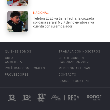
NACIONAL
Teletón 2026 ya tiene fecha: la cruzada
solidaria será el 6 y 7 de noviembre y ya
cuenta con su embajador
QUIÉNES SOMOS
TRABAJA CON NOSOTROS
ÁREA
CERTIFICADO DE
COMERCIAL
HONORARIOS 2012
POLÍTICAS COMERCIALES
MEDICIÓN ANTENAS
PROVEEDORES
CONTACTO
BRANDED CONTENT