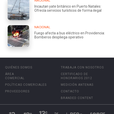
NACIONAL
Incautan yate británico en Puerto Natales:
Ofrecía servicios turísticos de forma ilegal
NACIONAL
Fuego afecta a bus eléctrico en Providencia:
Bomberos despliega operativo
QUIÉNES SOMOS
TRABAJA CON NOSOTROS
ÁREA
CERTIFICADO DE
COMERCIAL
HONORARIOS 2012
POLÍTICAS COMERCIALES
MEDICIÓN ANTENAS
PROVEEDORES
CONTACTO
BRANDED CONTENT