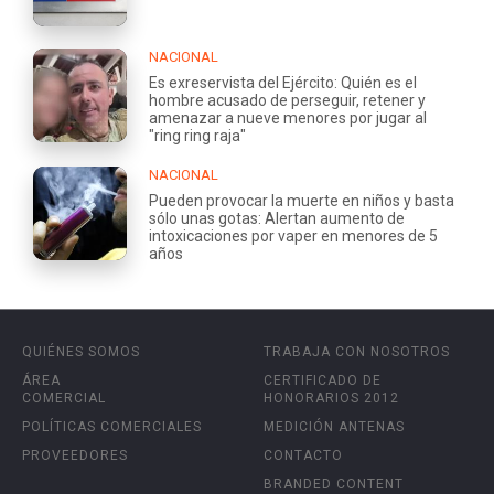
NACIONAL
Es exreservista del Ejército: Quién es el
hombre acusado de perseguir, retener y
amenazar a nueve menores por jugar al
"ring ring raja"
NACIONAL
Pueden provocar la muerte en niños y basta
sólo unas gotas: Alertan aumento de
intoxicaciones por vaper en menores de 5
años
QUIÉNES SOMOS
TRABAJA CON NOSOTROS
ÁREA
CERTIFICADO DE
COMERCIAL
HONORARIOS 2012
POLÍTICAS COMERCIALES
MEDICIÓN ANTENAS
PROVEEDORES
CONTACTO
BRANDED CONTENT