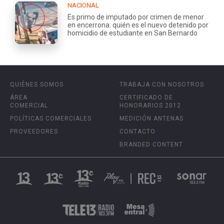
NACIONAL
Es primo de imputado por crimen de menor
en encerrona: quién es el nuevo detenido por
homicidio de estudiante en San Bernardo
QUIÉNES SOMOS
TRABAJA CON NOSOTROS
ÁREA
CERTIFICADO DE
COMERCIAL
HONORARIOS 2012
POLÍTICAS COMERCIALES
MEDICIÓN ANTENAS
PROVEEDORES
CONTACTO
BRANDED CONTENT