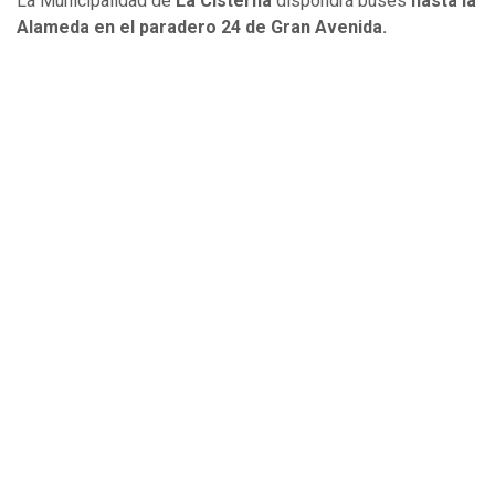
La Municipalidad de
La Cisterna
dispondrá buses
hasta la
Alameda en el paradero 24 de Gran Avenida.