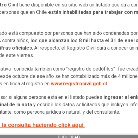
tro Civil
tiene disponible en su sitio web un listado que da a co
 personas que en Chile
están inhabilitadas para trabajar con
.
tado está compuesto por personas que han sido condenadas por
 contra niños,
los que alcanzan los 8 mil hasta el 31 de ene
fras oficiales
. Al respecto, el Registro Civil dará a conocer un
de este viernes.
ciativa -conocida también como "registro de pedófilos"- fue crea
esde octubre de ese año se han contabilizado más de 4 millon
s en línea al registro en
www.registrocivil.gob.cl
.
isar si alguna persona está en el listado puedes
ingresar al en
final de la nota
y escribir los datos solicitados que incluyen inf
itante, como persona jurídica o natural, y del consultante.
 la consulta haciendo click aquí
PUBLICIDAD