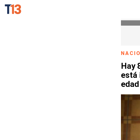
NACI
Hay 8
está 
edad