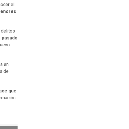
nocer el
 menores
 delitos
ro pasado
 nuevo
da en
es de
lace que
ormación