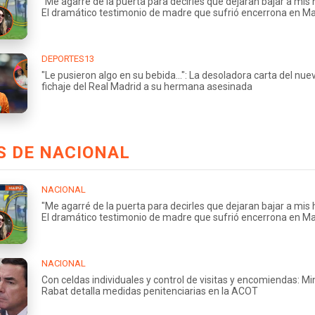
"Me agarré de la puerta para decirles que dejaran bajar a mis h
El dramático testimonio de madre que sufrió encerrona en M
DEPORTES13
"Le pusieron algo en su bebida...": La desoladora carta del nue
fichaje del Real Madrid a su hermana asesinada
S DE NACIONAL
NACIONAL
"Me agarré de la puerta para decirles que dejaran bajar a mis h
El dramático testimonio de madre que sufrió encerrona en M
NACIONAL
Con celdas individuales y control de visitas y encomiendas: Mi
Rabat detalla medidas penitenciarias en la ACOT