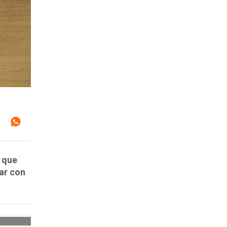
o que
jar con