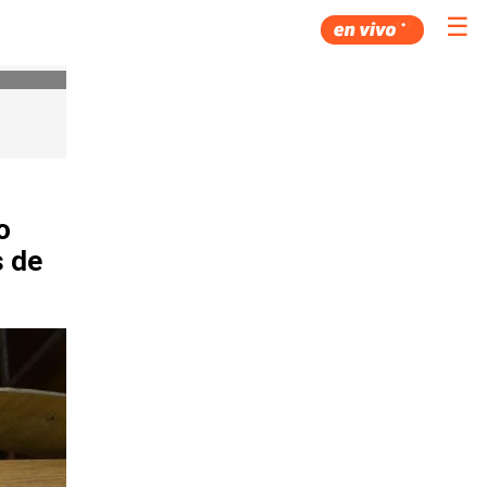
☰
o
s de