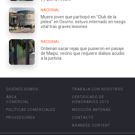
NACIONAL
Muere joven que participó en "Club de la
pelea" en Osorno: estuvo internado en riesgo
vital tras graves lesiones
NACIONAL
Ordenan sacar rejas que pusieron en pasaje
de Maipú: vecino que requiere diálisis acudió
a la justicia
QUIÉNES SOMOS
TRABAJA CON NOSOTROS
ÁREA
CERTIFICADO DE
COMERCIAL
HONORARIOS 2012
POLÍTICAS COMERCIALES
MEDICIÓN ANTENAS
PROVEEDORES
CONTACTO
BRANDED CONTENT