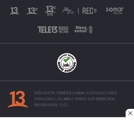
INÉS MATTE URREJOLA #0848, SANTIAGO, CHILE
FONO (562) 2 251 4000 © TODOS LOS DERECHOS
RESERVADOS. 13.CL