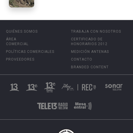
QUIÉNES SOMOS
TRABAJA CON NOSOTROS
ÁREA
CERTIFICADO DE
COMERCIAL
HONORARIOS 2012
POLÍTICAS COMERCIALES
MEDICIÓN ANTENAS
PROVEEDORES
CONTACTO
BRANDED CONTENT