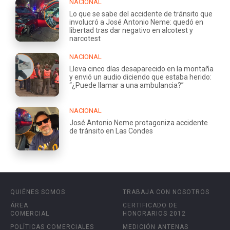
NACIONAL
Lo que se sabe del accidente de tránsito que
involucró a José Antonio Neme: quedó en
libertad tras dar negativo en alcotest y
narcotest
NACIONAL
Lleva cinco días desaparecido en la montaña
y envió un audio diciendo que estaba herido:
“¿Puede llamar a una ambulancia?”
NACIONAL
José Antonio Neme protagoniza accidente
de tránsito en Las Condes
QUIÉNES SOMOS
TRABAJA CON NOSOTROS
ÁREA
CERTIFICADO DE
COMERCIAL
HONORARIOS 2012
POLÍTICAS COMERCIALES
MEDICIÓN ANTENAS