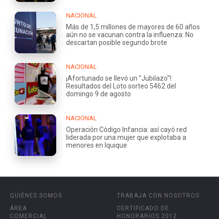
NACIONAL
Más de 1,5 millones de mayores de 60 años
aún no se vacunan contra la influenza: No
descartan posible segundo brote
NACIONAL
¡Afortunado se llevó un "Jubilazo"!:
Resultados del Loto sorteo 5462 del
domingo 9 de agosto
NACIONAL
Operación Código Infancia: así cayó red
liderada por una mujer que explotaba a
menores en Iquique
QUIÉNES SOMOS
TRABAJA CON NOSOTROS
ÁREA
CERTIFICADO DE
COMERCIAL
HONORARIOS 2012