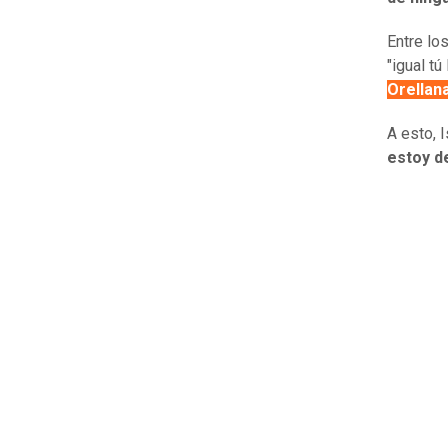
Entre lo
"igual t
Orellana
A esto, 
estoy de