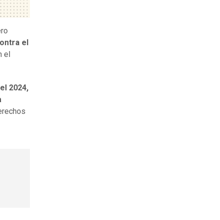
ero
ontra el
 el
el 2024,
a
derechos
o