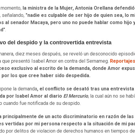
l momento,
la ministra de la Mujer, Antonia Orellana defendió
, señalando,
"nadie es culpable de ser hijo de quien sea, lo 
s al senador Macaya, pero uno no puede hablar como hijo
ad"
.
vo del despido y la controvertida entrevista
anera, diez meses después, se reveló un desconocido episodio
que presentó Isabel Amor en contra del Sernameg.
Reportaje
ceso exclusivo al escrito de la demanda, donde Amor expus
 por los que cree haber sido despedida.
xpone la demanda
, el conflicto se desató tras una entrevista
da por Isabel Amor al diario
El Mercurio
, la cual aún no se hab
o cuando fue notificada de su despido.
a principalmente de un acto discriminatorio en razón de las
es vertidas por mi persona respecto a la situación de mi pa
o por delitos de violacion de derechos humanos en tiempos de