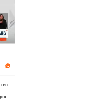
a en
 por