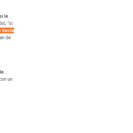
si le
ó, “sí.
o hacía
ían de
de
con un