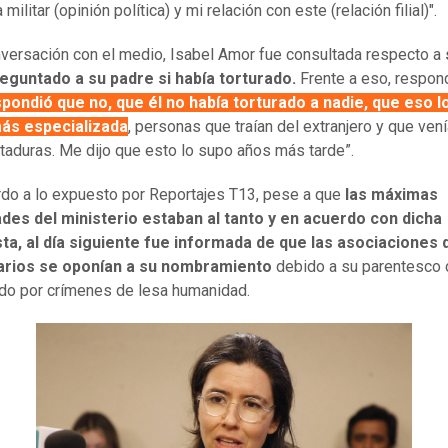
 militar (opinión política) y mi relación con este (relación filial)".
nversación con el medio, Isabel Amor fue consultada respecto a
eguntado a su padre si había torturado.
Frente a eso, respondi
pondió que no, que él no había torturado a nadie, que eso l
ás especializada
, personas que traían del extranjero y que ven
ctaduras. Me dijo que esto lo supo años más tarde”.
do a lo expuesto por Reportajes T13, pese a que
las máximas
des del ministerio estaban al tanto y en acuerdo con dicha
ta, al día siguiente fue informada de que las asociaciones 
arios se oponían a su nombramiento
debido a su parentesco 
o por crímenes de lesa humanidad.