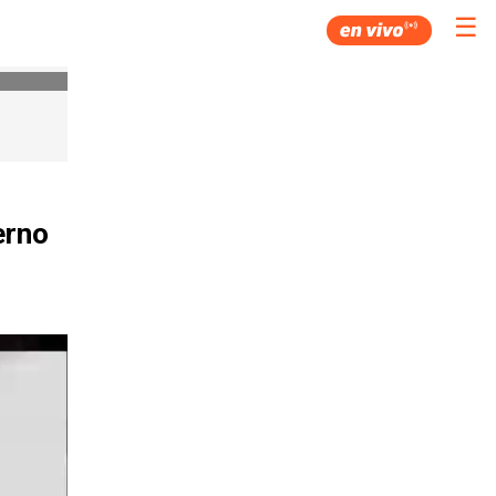
☰
erno