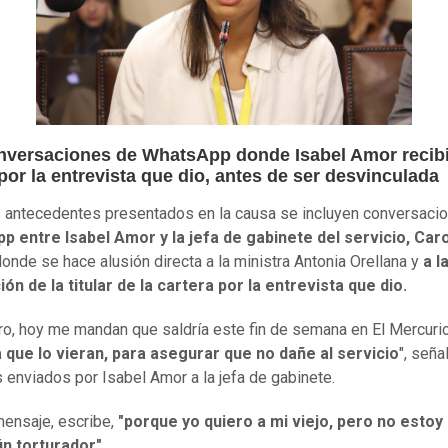
nversaciones de WhatsApp donde Isabel Amor recibi
or la entrevista que dio, antes de ser desvinculada
s antecedentes presentados en la causa se incluyen conversaci
 entre Isabel Amor y la jefa de gabinete del servicio, Caro
donde se hace alusión directa a la ministra Antonia Orellana y
a l
ón de la titular de la cartera por la entrevista que dio.
ro, hoy me mandan que saldría este fin de semana en El Mercurio
 que lo vieran, para asegurar que no dañe al servicio
", seña
s enviados por Isabel Amor a la jefa de gabinete.
mensaje, escribe,
"porque yo quiero a mi viejo, pero no estoy 
ún torturador".