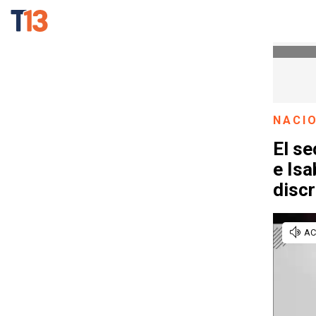
NACI
El se
e Is
disc