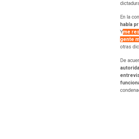
dictadura
En la co
había pr
Y
me res
gente m
otras di
De acuer
autorida
entrevis
funcion
condenad