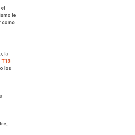
 el
mismo le
 y como
, la
s T13
o los
ía
dre,