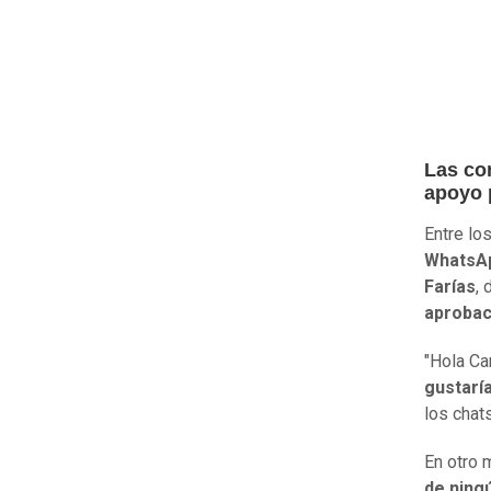
Las co
apoyo p
Entre lo
WhatsApp
Farías
, 
aprobaci
"Hola Ca
gustaría
los chat
En otro 
de ning