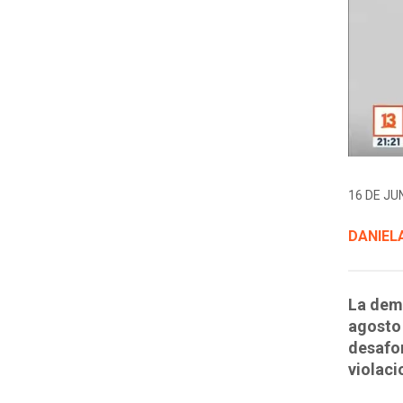
16 DE JUN
DANIELA
La dema
agosto 
desafor
violaci