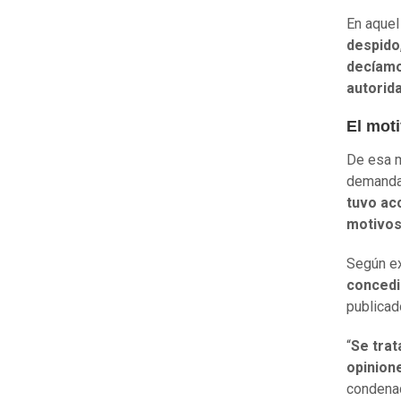
En aque
despido
decíamo
autorid
El moti
De esa m
demanda 
tuvo ac
motivos
Según e
concedi
publicad
“
Se trat
opinion
condenad