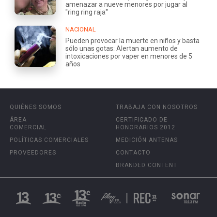
amenazar a nueve menores por jugar al
"ring ring raja"
NACIONAL
Pueden provocar la muerte en niños y basta
sólo unas gotas: Alertan aumento de
intoxicaciones por vaper en menores de 5
años
QUIÉNES SOMOS
TRABAJA CON NOSOTROS
ÁREA
CERTIFICADO DE
COMERCIAL
HONORARIOS 2012
POLÍTICAS COMERCIALES
MEDICIÓN ANTENAS
PROVEEDORES
CONTACTO
BRANDED CONTENT