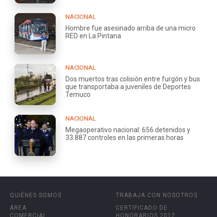
NACIONAL
Hombre fue asesinado arriba de una micro
RED en La Pintana
NACIONAL
Dos muertos tras colisión entre furgón y bus
que transportaba a juveniles de Deportes
Temuco
NACIONAL
Megaoperativo nacional: 656 detenidos y
33.887 controles en las primeras horas
QUIÉNES SOMOS
TRABAJA CON NOSOTROS
ÁREA
CERTIFICADO DE
COMERCIAL
HONORARIOS 2012