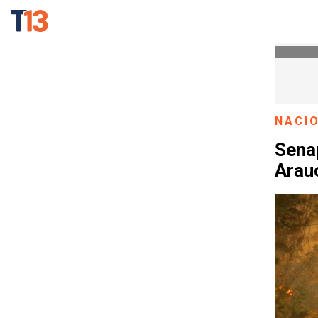
NACI
Sena
Arauc