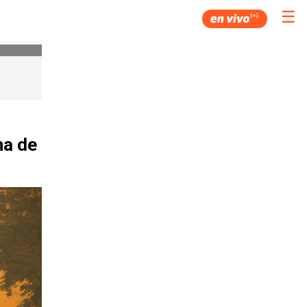
☰
na de