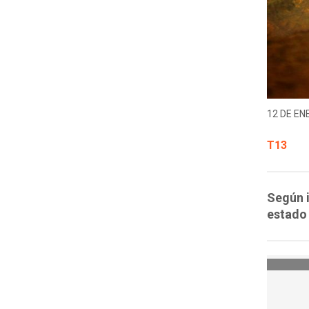
12 DE EN
T13
Según i
estado 