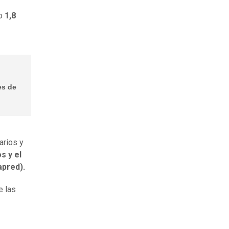
do
1,8
es de
arios y
s y el
apred).
e las