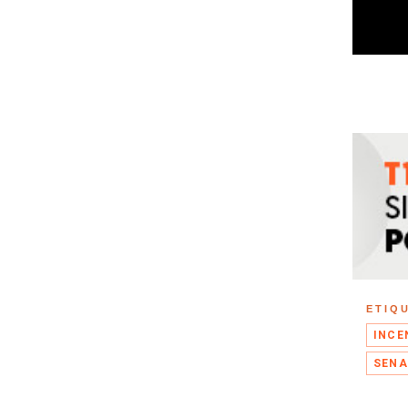
ETIQ
INCE
SENA