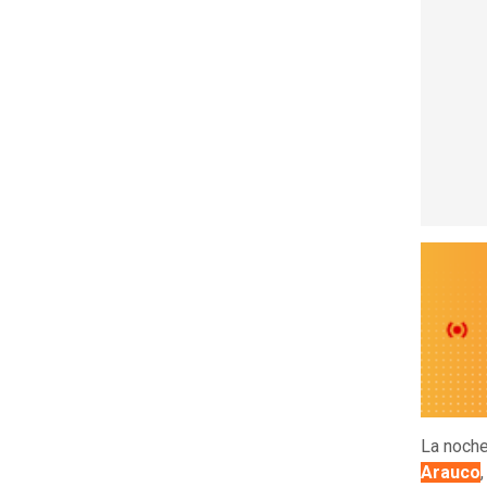
La noche
Arauco